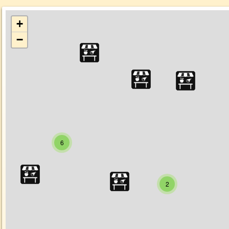
+
−
6
2