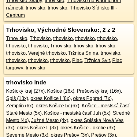
Trhovisko Šváby
,
trhovisko
,
Trhovisko na Radničnom
námestí
,
trhovisko
,
trhovisko
,
Trhovisko Sídlisko III -
Centrum
Trhovisko, Východné Slovensko:
, 2 z 2
Trhovisko
,
Trhovisko
,
trhovisko
,
trhovisko
,
trhovisko
,
trhovisko
,
trhovisko
,
Trhovisko
,
trhovisko
,
trhovisko
,
trhovisko
,
Verejné trhovisko
,
Tržnica Snina
,
trhovisko
,
trhovisko
,
trhovisko
,
trhovisko
,
Piac
,
Tržnica Svit
,
Plac
targowy
,
trhovisko
trhovisko inde
Košický kraj (27x)
,
Košice (16x)
,
Prešovský kraj (16x)
,
Spiš (13x)
,
okres Košice I (8x)
,
okres Poprad (7x)
,
Zemplín (6x)
,
okres Košice IV (6x)
,
Košice - mestská časť
Staré Mesto (5x)
,
Košice - mestská časť Juh (5x)
,
Stredné
Mesto (4x)
,
Južné Mesto (4x)
,
okres Spišská Nová Ves
(3x)
,
okres Košice II (3x)
,
okres Košice - okolie (3x)
,
Severné Mesto (3x)
,
okres Prešov (3x)
,
Prešov (3x)
,