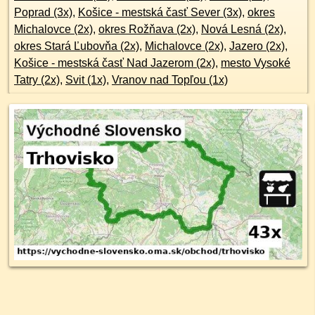
Poprad (3x)
,
Košice - mestská časť Sever (3x)
,
okres
Michalovce (2x)
,
okres Rožňava (2x)
,
Nová Lesná (2x)
,
okres Stará Ľubovňa (2x)
,
Michalovce (2x)
,
Jazero (2x)
,
Košice - mestská časť Nad Jazerom (2x)
,
mesto Vysoké
Tatry (2x)
,
Svit (1x)
,
Vranov nad Topľou (1x)