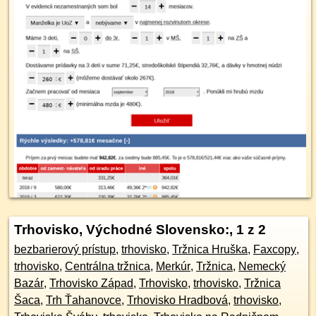
Trhovisko, Východné Slovensko:
, 1 z 2
bezbarierový prístup
,
trhovisko
,
Tržnica Hruška
,
Faxcopy
,
trhovisko
,
Centrálna tržnica
,
Merkúr
,
Tržnica
,
Nemecký
Bazár
,
Trhovisko Západ
,
Trhovisko
,
trhovisko
,
Tržnica
Šaca
,
Trh Ťahanovce
,
Trhovisko Hradbová
,
trhovisko
,