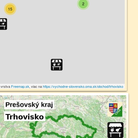
2
15
vrstva
Freemap.sk
, viac na
https://vychodne-slovensko.oma.sk/obchod/trhovisko