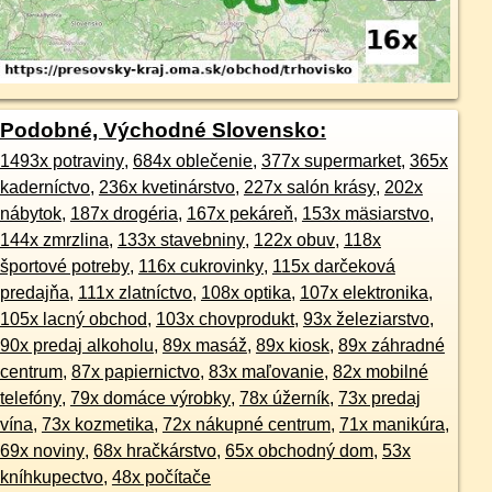
Podobné, Východné Slovensko:
1493x potraviny
,
684x oblečenie
,
377x supermarket
,
365x
kaderníctvo
,
236x kvetinárstvo
,
227x salón krásy
,
202x
nábytok
,
187x drogéria
,
167x pekáreň
,
153x mäsiarstvo
,
144x zmrzlina
,
133x stavebniny
,
122x obuv
,
118x
športové potreby
,
116x cukrovinky
,
115x darčeková
predajňa
,
111x zlatníctvo
,
108x optika
,
107x elektronika
,
105x lacný obchod
,
103x chovprodukt
,
93x železiarstvo
,
90x predaj alkoholu
,
89x masáž
,
89x kiosk
,
89x záhradné
centrum
,
87x papiernictvo
,
83x maľovanie
,
82x mobilné
telefóny
,
79x domáce výrobky
,
78x úžerník
,
73x predaj
vína
,
73x kozmetika
,
72x nákupné centrum
,
71x manikúra
,
69x noviny
,
68x hračkárstvo
,
65x obchodný dom
,
53x
kníhkupectvo
,
48x počítače