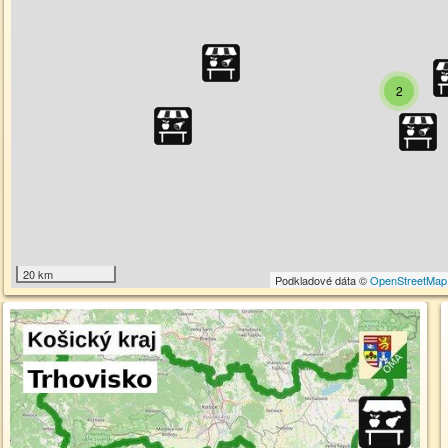
2
20 km
Podkladové dáta ©
OpenStreetMap